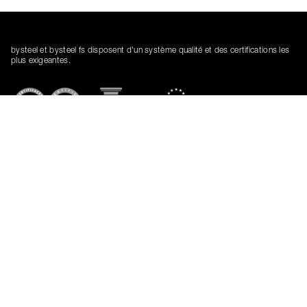
bysteel et bysteel fs disposent d'un système qualité et des certifications les
plus exigeantes.
cofinancé par
R2UTechnologies | modular system
Vision | Politique | Stratégie | Innovation
cofinancé par