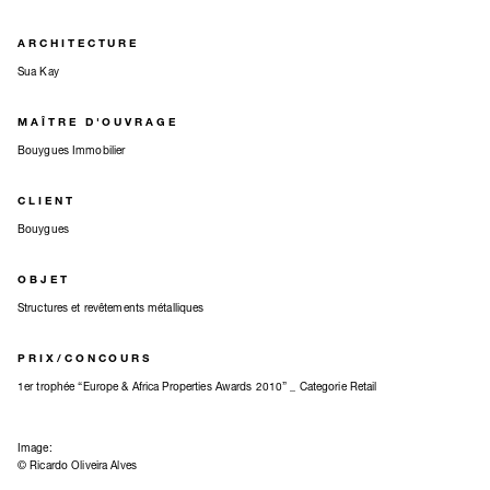
ARCHITECTURE
Sua Kay
MAÎTRE D'OUVRAGE
Bouygues Immobilier
CLIENT
Bouygues
OBJET
Structures et revêtements métalliques
PRIX/CONCOURS
1er trophée “Europe & Africa Properties Awards 2010” _ Categorie Retail
Image:
© Ricardo Oliveira Alves