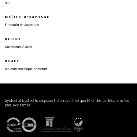
Arq
MAÎTRE D'OUVRAGE
Fundação da Juventude
CLIENT
Construtora S.José
OBJET
Structure métallique de renfort
bysteel et bysteel fs disposent d'un système qualité et des certifications les
plus exigeantes.