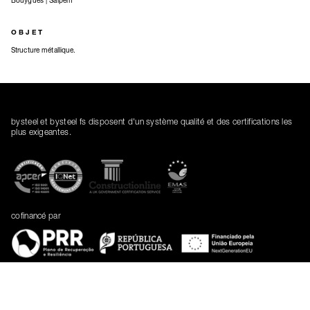
Bouygues | Saipem
OBJET
Structure métallique.
bysteel et bysteel fs disposent d'un système qualité et des certifications les
plus exigeantes.
cofinancé par
R2UTechnologies | modular system
Vision | Politique | Stratégie | Innovation