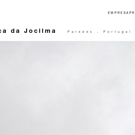
EMPRESA
P
ca da Jocilma
Paredes › Portugal