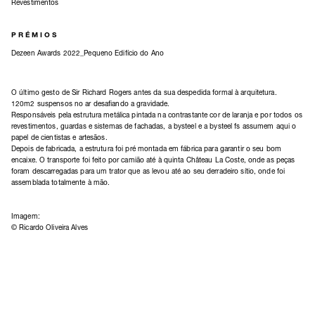
Revestimentos
PRÉMIOS
Dezeen Awards 2022_Pequeno Edifício do Ano
O último gesto de Sir Richard Rogers antes da sua despedida formal à arquitetura.
120m2 suspensos no ar desafiando a gravidade.
Responsáveis pela estrutura metálica pintada na contrastante cor de laranja e por todos os
revestimentos, guardas e sistemas de fachadas, a bysteel e a bysteel fs assumem aqui o
papel de cientistas e artesãos.
Depois de fabricada, a estrutura foi pré montada em fábrica para garantir o seu bom
encaixe. O transporte foi feito por camião até à quinta Château La Coste, onde as peças
foram descarregadas para um trator que as levou até ao seu derradeiro sítio, onde foi
assemblada totalmente à mão.
Imagem:
© Ricardo Oliveira Alves
A bysteel e a bysteel fs dispõem de um sistema de qualidade e das
certificações mais exigentes.